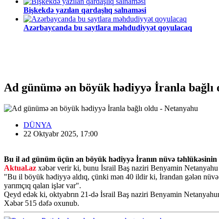
Bişkekdə yazılan qardaşlıq salnaməsi
Azərbaycanda bu saytlara məhdudiyyət qoyulacaq
Ad günümə ən böyük hədiyyə İranla bağlı 
DÜNYA
22 Oktyabr 2025, 17:00
Bu il ad günüm üçün ən böyük hədiyyə İranın nüvə təhlükəsinin qa
Aktual.az
xəbər verir ki, bunu İsrail Baş naziri Benyamin Netanyahu
"Bu il böyük hədiyyə aldıq, çünki mən 40 ildir ki, İrandan gələn nüvə
yarımçıq qalan işlər var".
Qeyd edək ki, oktyabrın 21-də İsrail Baş naziri Benyamin Netanyahu
Xəbər
515
dəfə oxunub.