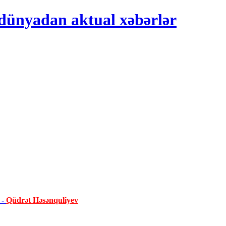
 -
Qüdrət Həsənquliyev