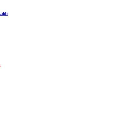
alıb
n