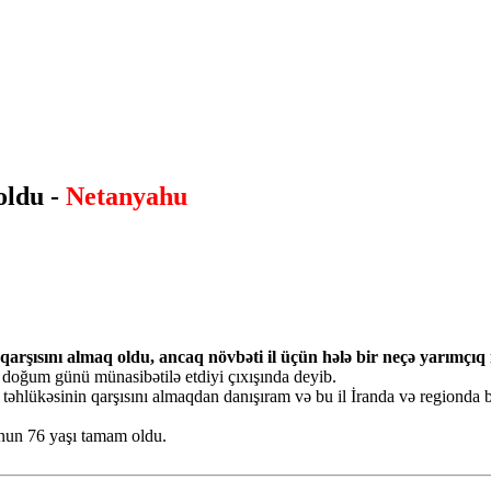
oldu -
Netanyahu
rşısını almaq oldu, ancaq növbəti il üçün hələ bir neçə yarımçıq i
 doğum günü münasibətilə etdiyi çıxışında deyib.
 təhlükəsinin qarşısını almaqdan danışıram və bu il İranda və regionda 
nun 76 yaşı tamam oldu.