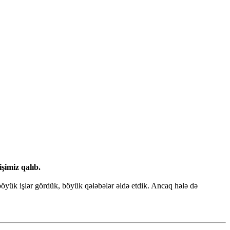
şimiz qalıb.
böyük işlər gördük, böyük qələbələr əldə etdik. Ancaq hələ də