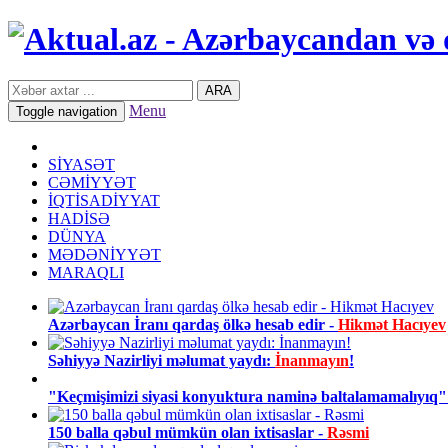
ARA
Menu
Toggle navigation
SİYASƏT
CƏMİYYƏT
İQTİSADİYYAT
HADİSƏ
DÜNYA
MƏDƏNİYYƏT
MARAQLI
Azərbaycan İranı qardaş ölkə hesab edir -
Hikmət Hacıyev
Səhiyyə Nazirliyi məlumat yaydı:
İnanmayın
!
"Keçmişimizi siyasi konyuktura naminə baltalamamalıyıq"
150 balla qəbul mümkün olan ixtisaslar -
Rəsmi