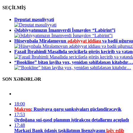
SEÇİLMİŞ
Deputat məsuliyyəti
Ədəbiyyatımızın İmamverdi İsmayılov “Labirint”i
Hüseynbala Mirələmovun
ədəbiyyat iddiası
və bədii uğurs
Fəzail İbrahimli Masallıda seçicilərlə görüş keçirib və vətə
“Bookline” bitən layihə yox, yenidən səhifələnən kitabdır…
SON XƏBƏRLƏR
18:00
Makron
: Rusiyaya qarşı sanksiyaları gücləndirəcəyik
17:53
Ərdoğana sui-qəsd planının iştirakçısı detallarını açıqladı
17:48
Mərkəzi Bank ödəniş təşkilatının lisenziyasını
ləğv edib