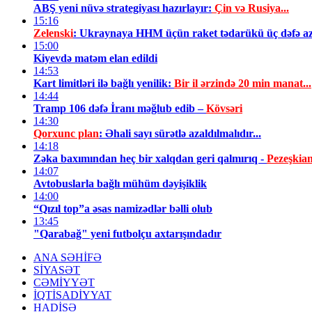
ABŞ yeni nüvə strategiyası hazırlayır:
Çin və Rusiya...
15:16
Zelenski
: Ukraynaya HHM üçün raket tədarükü üç dəfə az
15:00
Kiyevdə matəm elan edildi
14:53
Kart limitləri ilə bağlı yenilik:
Bir il ərzində 20 min manat...
14:44
Tramp 106 dəfə İranı məğlub edib –
Kövsəri
14:30
Qorxunc plan
: Əhali sayı sürətlə azaldılmalıdır...
14:18
Zəka baxımından heç bir xalqdan geri qalmırıq -
Pezeşkia
14:07
Avtobuslarla bağlı mühüm dəyişiklik
14:00
“Qızıl top”a əsas namizədlər bəlli olub
13:45
"Qarabağ" yeni futbolçu axtarışındadır
ANA SƏHİFƏ
SİYASƏT
CƏMİYYƏT
İQTİSADİYYAT
HADİSƏ