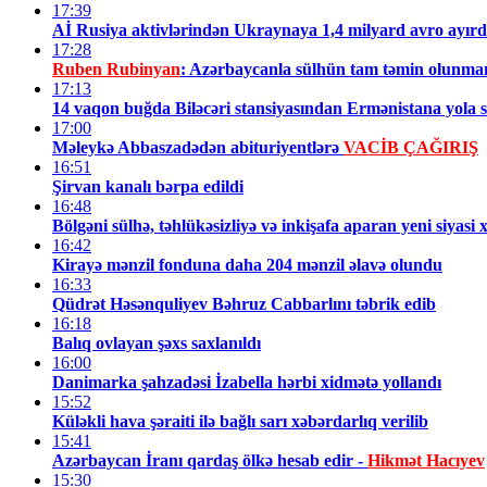
17:39
Aİ Rusiya aktivlərindən Ukraynaya 1,4 milyard avro ayırd
17:28
Ruben Rubinyan
: Azərbaycanla sülhün tam təmin olunma
17:13
14 vaqon buğda Biləcəri stansiyasından Ermənistana yola 
17:00
Məleykə Abbaszadədən abituriyentlərə
VACİB ÇAĞIRIŞ
16:51
Şirvan kanalı bərpa edildi
16:48
Bölgəni sülhə, təhlükəsizliyə və inkişafa aparan yeni siyasi 
16:42
Kirayə mənzil fonduna daha 204 mənzil əlavə olundu
16:33
Qüdrət Həsənquliyev Bəhruz Cabbarlını təbrik edib
16:18
Balıq ovlayan şəxs saxlanıldı
16:00
Danimarka şahzadəsi İzabella hərbi xidmətə yollandı
15:52
Küləkli hava şəraiti ilə bağlı sarı xəbərdarlıq verilib
15:41
Azərbaycan İranı qardaş ölkə hesab edir -
Hikmət Hacıyev
15:30