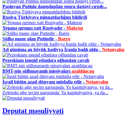
Paşinyan Putinlə danışdıqdan sonra dəstəyi çırpıb...
Rusiya Türkiyəyə minnətdarlığını bildirdi
Yeganə qırmızı xətt Rusiyadır -
Makron
Sülhə mane olan Putindir -
Barro
Ad günümə ən böyük hədiyyə İranla bağlı oldu -
Netanyahu
Pezeşkianı tənqid edənlərə oğlundan cavab
BMT-nin sülhməramlı missiyaları
azaldılacaq
İsrail bütün azad dünyanı müdafiə edir -
Netanyahu
Zelenski ağır seçim qarşısında: Ya kapitulyasiya, ya da...
Deputat məsuliyyəti