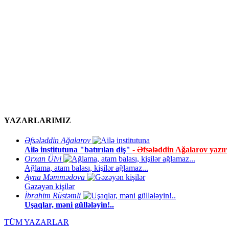
YAZARLARIMIZ
Əfsələddin Ağalarov
Ailə institutuna "batırılan diş"
- Əfsələddin Ağalarov yazır
Orxan Ülvi
Ağlama, atam balası, kişilər ağlamaz...
Ayna Məmmədova
Gəzəyən kişilər
İbrahim Rüstəmli
Uşaqlar, məni güllələyin!..
TÜM YAZARLAR