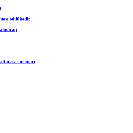
ı
ması təhlükədir
salınacaq
xəttin əsas memarı