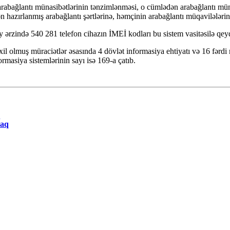
 arabağlantı münasibətlərinin tənzimlənməsi, o cümlədən arabağlantı 
azırlanmış arabağlantı şərtlərinə, həmçinin arabağlantı müqavilələrinə
ay ərzində 540 281 telefon cihazın İMEİ kodları bu sistem vasitəsilə qeyd
il olmuş müraciətlər əsasında 4 dövlət informasiya ehtiyatı və 16 fərdi 
rmasiya sistemlərinin sayı isə 169-a çatıb.
caq