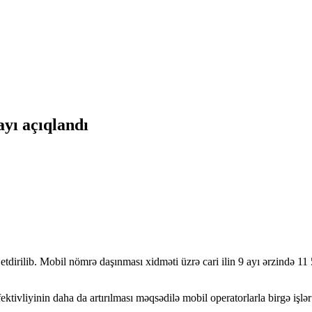
yı açıqlandı
tdirilib. Mobil nömrə daşınması xidməti üzrə cari ilin 9 ayı ərzində 1
ivliyinin daha da artırılması məqsədilə mobil operatorlarla birgə işlər 