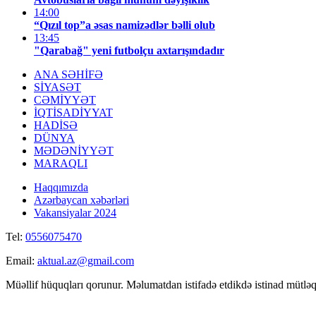
14:00
“Qızıl top”a əsas namizədlər bəlli olub
13:45
"Qarabağ" yeni futbolçu axtarışındadır
ANA SƏHİFƏ
SİYASƏT
CƏMİYYƏT
İQTİSADİYYAT
HADİSƏ
DÜNYA
MƏDƏNİYYƏT
MARAQLI
Haqqımızda
Azərbaycan xəbərləri
Vakansiyalar 2024
Tel:
0556075470
Email:
aktual.az@gmail.com
Müəllif hüquqları qorunur. Məlumatdan istifadə etdikdə istinad mütləq