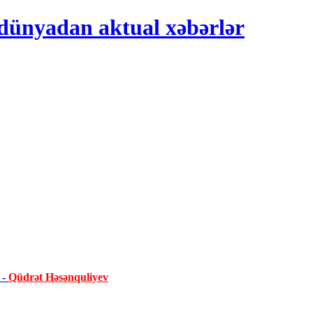
 -
Qüdrət Həsənquliyev