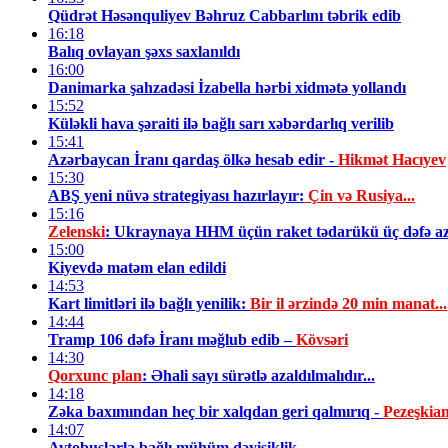
Qüdrət Həsənquliyev Bəhruz Cabbarlını təbrik edib
16:18
Balıq ovlayan şəxs saxlanıldı
16:00
Danimarka şahzadəsi İzabella hərbi xidmətə yollandı
15:52
Küləkli hava şəraiti ilə bağlı sarı xəbərdarlıq verilib
15:41
Azərbaycan İranı qardaş ölkə hesab edir -
Hikmət Hacıyev
15:30
ABŞ yeni nüvə strategiyası hazırlayır:
Çin və Rusiya...
15:16
Zelenski
: Ukraynaya HHM üçün raket tədarükü üç dəfə az
15:00
Kiyevdə matəm elan edildi
14:53
Kart limitləri ilə bağlı yenilik:
Bir il ərzində 20 min manat...
14:44
Tramp 106 dəfə İranı məğlub edib –
Kövsəri
14:30
Qorxunc plan
: Əhali sayı sürətlə azaldılmalıdır...
14:18
Zəka baxımından heç bir xalqdan geri qalmırıq -
Pezeşkia
14:07
Avtobuslarla bağlı mühüm dəyişiklik