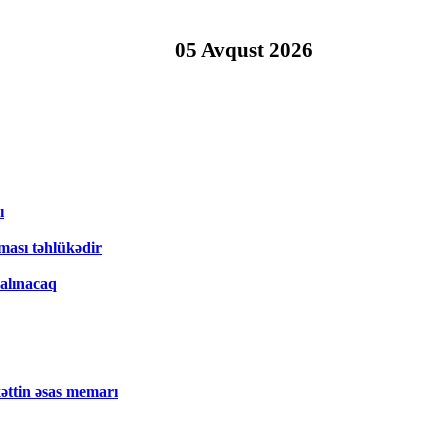
05 Avqust 2026
ı
ması təhlükədir
salınacaq
xəttin əsas memarı