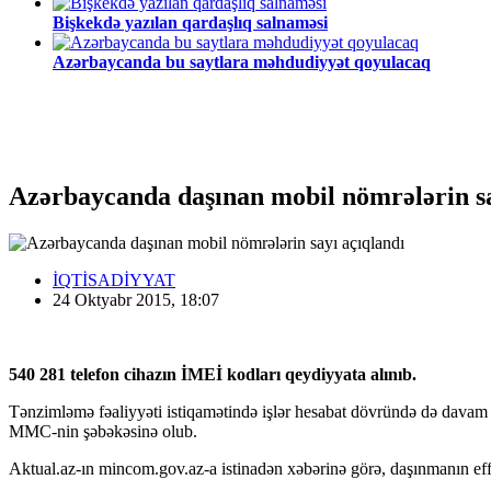
Bişkekdə yazılan qardaşlıq salnaməsi
Azərbaycanda bu saytlara məhdudiyyət qoyulacaq
Azərbaycanda daşınan mobil nömrələrin sa
İQTİSADİYYAT
24 Oktyabr 2015, 18:07
540 281 telefon cihazın İMEİ kodları qeydiyyata alınıb.
Tənzimləmə fəaliyyəti istiqamətində işlər hesabat dövründə də davam e
MMC-nin şəbəkəsinə olub.
Aktual.az-ın mincom.gov.az-a istinadən xəbərinə görə, daşınmanın effekt