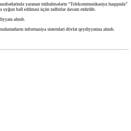
münasibətlərində yaranan mübahisələrin “Telekommunikasiya haqqında”
 uyğun həll edilməsi üçün tədbirlər davam etdirilib.
iyyata alınıb.
məlumatların informasiya sistemləri dövlət qeydiyyatına alınıb.