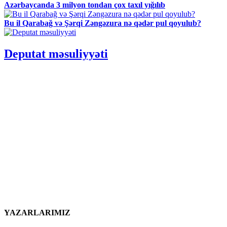
Azərbaycanda 3 milyon tondan çox taxıl yığılıb
Bu il Qarabağ və Şərqi Zəngəzura nə qədər pul qoyulub?
Deputat məsuliyyəti
YAZARLARIMIZ