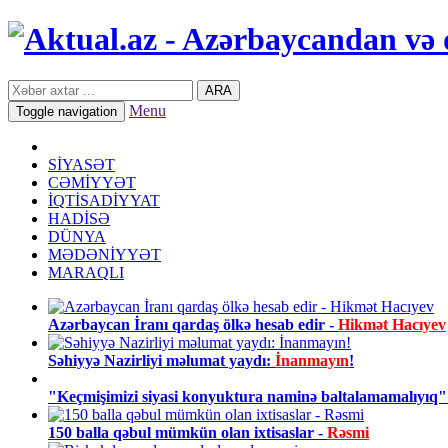
ARA
Menu
Toggle navigation
SİYASƏT
CƏMİYYƏT
İQTİSADİYYAT
HADİSƏ
DÜNYA
MƏDƏNİYYƏT
MARAQLI
Azərbaycan İranı qardaş ölkə hesab edir -
Hikmət Hacıyev
Səhiyyə Nazirliyi məlumat yaydı:
İnanmayın
!
"Keçmişimizi siyasi konyuktura naminə baltalamamalıyıq"
150 balla qəbul mümkün olan ixtisaslar -
Rəsmi