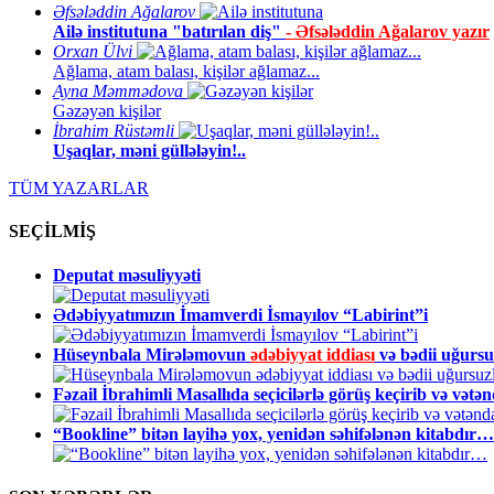
Əfsələddin Ağalarov
Ailə institutuna "batırılan diş"
- Əfsələddin Ağalarov yazır
Orxan Ülvi
Ağlama, atam balası, kişilər ağlamaz...
Ayna Məmmədova
Gəzəyən kişilər
İbrahim Rüstəmli
Uşaqlar, məni güllələyin!..
TÜM YAZARLAR
SEÇİLMİŞ
Deputat məsuliyyəti
Ədəbiyyatımızın İmamverdi İsmayılov “Labirint”i
Hüseynbala Mirələmovun
ədəbiyyat iddiası
və bədii uğurs
Fəzail İbrahimli Masallıda seçicilərlə görüş keçirib və vətə
“Bookline” bitən layihə yox, yenidən səhifələnən kitabdır…