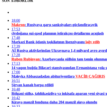
SON XƏBƏRLƏR
18:00
Makron
: Rusiyaya qarşı sanksiyaları gücləndirəcəyik
17:53
Ərdoğana sui-qəsd planının iştirakçısı detallarını açıqladı
17:48
Mərkəzi Bank ödəniş təşkilatının lisenziyasını
ləğv edib
17:39
Aİ Rusiya aktivlərindən Ukraynaya 1,4 milyard avro ayırd
17:28
Ruben Rubinyan
: Azərbaycanla sülhün tam təmin olunma
17:13
14 vaqon buğda Biləcəri stansiyasından Ermənistana yola 
17:00
Məleykə Abbaszadədən abituriyentlərə
VACİB ÇAĞIRIŞ
16:51
Şirvan kanalı bərpa edildi
16:48
Bölgəni sülhə, təhlükəsizliyə və inkişafa aparan yeni siyasi 
16:42
Kirayə mənzil fonduna daha 204 mənzil əlavə olundu
16:33