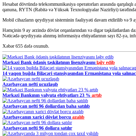
Hesabat dövründə telekommunikasiya operatorları arasında qarşılıqlı
qanuna, RYTN (Rabitə və Yüksək Texnologiyalar Nazirliyi) tərəfindən h
Mobil cihazların qeydiyyat sisteminin fəaliyyəti davam etdirilib və 9 
Həmçinin 9 ay ərzində dövlət orqanlarından və digər təşkilatlardan dax
Nəticədə qeydiyyata alınmış informasiya ehtiyatlarının sayı 82-yə, info
Xəbər
655
dəfə oxunub.
Mərkəzi Bank ödəniş təşkilatının lisenziyasını
ləğv edib
14 vaqon buğda Biləcəri stansiyasından Ermənistana yola salına
Azərbaycan nefti ucuzlaşıb
Mərkəzi Bankının valyuta ehtiyatları 23 %
artıb
Azərbaycan nefti 96 dollardan baha satılıb
Azərbaycanın xarici dövlət borcu
azalıb
Azərbaycan nefti 96 dollara satılır