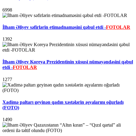
6998
İlham Əliyev səfirlərin etimadnaməsini qəbul etdi -
FOTOLAR
1392
İlham Əliyev Koreya Prezidentinin xüsusi nümayəndəsini qəbul
etdi -
FOTOLAR
1277
Xadimə paltarı geyinən qadın xəstələrin əşyalarını oğurladı
(FOTO)
1490