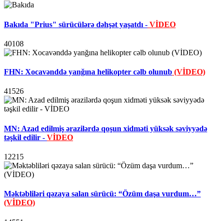
Bakıda "Prius" sürücülərə dəhşət yaşatdı -
VİDEO
40108
FHN: Xocavənddə yanğına helikopter cəlb olunub
(VİDEO)
41526
MN: Azad edilmiş ərazilərdə qoşun xidməti yüksək səviyyədə
təşkil edilir -
VİDEO
12215
Məktəbliləri qəzaya salan sürücü: “Özüm daşa vurdum…”
(VİDEO)