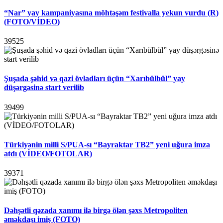
“Nar” yay kampaniyasına möhtəşəm festivalla yekun vurdu (R)
(FOTO/VİDEO)
39525
Şuşada şəhid və qazi övladları üçün “Xarıbülbül” yay
düşərgəsinə start verilib
39499
Türkiyənin milli S/PUA-sı “Bayraktar TB2” yeni uğura imza
atdı (VİDEO/FOTOLAR)
39371
Dəhşətli qəzada xanımı ilə birgə ölən şəxs Metropoliten
əməkdaşı imiş (FOTO)