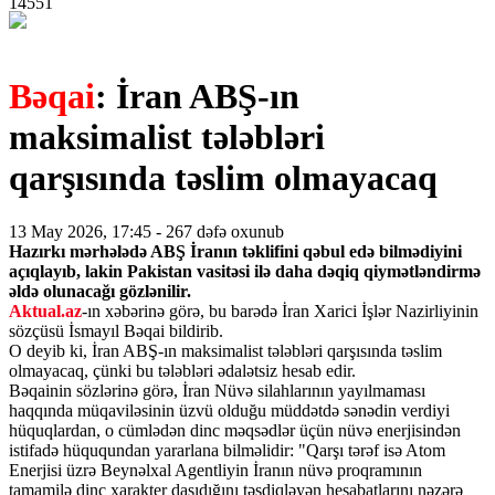
14551
Bəqai
: İran ABŞ-ın
maksimalist tələbləri
qarşısında təslim olmayacaq
13 May 2026, 17:45
-
267
dəfə oxunub
Hazırkı mərhələdə ABŞ İranın təklifini qəbul edə bilmədiyini
açıqlayıb, lakin Pakistan vasitəsi ilə daha dəqiq qiymətləndirmə
əldə olunacağı gözlənilir.
Aktual.az
-ın xəbərinə görə, bu barədə İran Xarici İşlər Nazirliyinin
sözçüsü İsmayıl Bəqai bildirib.
O deyib ki, İran ABŞ-ın maksimalist tələbləri qarşısında təslim
olmayacaq, çünki bu tələbləri ədalətsiz hesab edir.
Bəqainin sözlərinə görə, İran Nüvə silahlarının yayılmaması
haqqında müqaviləsinin üzvü olduğu müddətdə sənədin verdiyi
hüquqlardan, o cümlədən dinc məqsədlər üçün nüvə enerjisindən
istifadə hüququndan yararlana bilməlidir: "Qarşı tərəf isə Atom
Enerjisi üzrə Beynəlxal Agentliyin İranın nüvə proqramının
tamamilə dinc xarakter daşıdığını təsdiqləyən hesabatlarını nəzərə