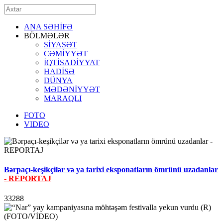
ANA SƏHİFƏ
BÖLMƏLƏR
SİYASƏT
CƏMİYYƏT
İQTİSADİYYAT
HADİSƏ
DÜNYA
MƏDƏNİYYƏT
MARAQLI
FOTO
VIDEO
Bərpaçı-keşikçilər və ya tarixi eksponatların ömrünü uzadanlar
- REPORTAJ
33288