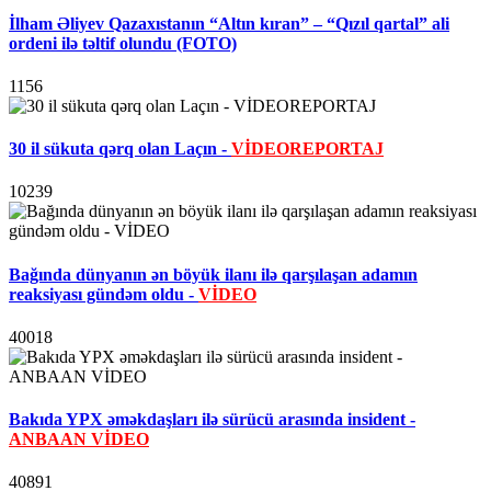
İlham Əliyev Qazaxıstanın “Altın kıran” – “Qızıl qartal” ali
ordeni ilə təltif olundu (FOTO)
1156
30 il sükuta qərq olan Laçın -
VİDEOREPORTAJ
10239
Bağında dünyanın ən böyük ilanı ilə qarşılaşan adamın
reaksiyası gündəm oldu -
VİDEO
40018
Bakıda YPX əməkdaşları ilə sürücü arasında insident -
ANBAAN VİDEO
40891