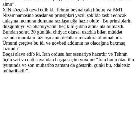
almır”.
XİN sözçüsü qeyd edib ki, Tehran beynəlxalq hüquq və BMT
Nizamnaməsinə əsaslanan prinsipləri yazılı şəkildə təsbit edəcək
anlaşma memorandumuna razılaşmağa hazır olub: "Bu prinsiplərin
düzgünlüyü və əhəmiyyətini heç kim şübhə altına ala bilməzdi.
Bundan sonra 30 günlük, ehtiyac olarsa, uzadıla bilən müddət
ərzində mümkün razılaşmanın detalları müzakirə olunmalı idi.
Ümumi çərçivə bu idi və növbəti addımın nə olacağına baxmaq
lazımdır”.
Bəqai əlavə edib ki, İran ordusu hər ssenariyə hazırdır və Tehran
üçün sərt və qəti cavabdan başqa seçim yoxdur: "İran bunu ötən ilin
iyununda və son müharibə zamanı da göstərib, çünki bu, ədalətsiz
müharibədir”.